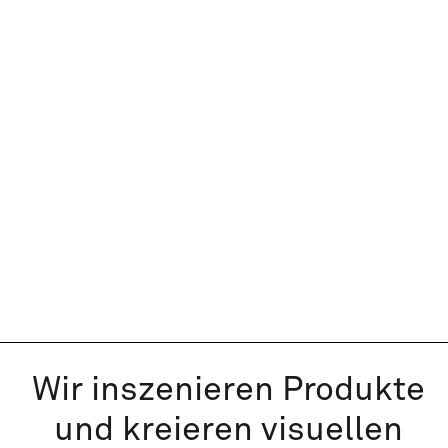
digitalen Wachstum. Mit Leidenschaft
konzipieren und produzieren wir
visuellen Content für den E-
Commerce. Profitiere von unserem
Know-how und steigere mit
hochwertigem Bildmaterial die
Wertigkeit Deiner Marke.
ANGEBOT ANFRAGEN
Wir inszenieren Produkte
und kreieren visuellen