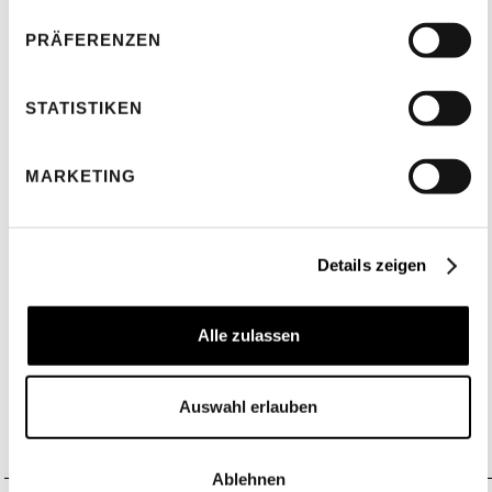
Nachbearbeitung, um deinem Schmuck den Glanz zu
PRÄFERENZEN
verleihen, den er verdient.
Ob Ringe, Ketten, Ohrringe oder Armbänder: Wir
STATISTIKEN
erstellen hochauflösende Aufnahmen, die jede
Facette deines Produkts präzise darstellen. Dabei
MARKETING
passen wir uns flexibel deinem Stil an –
minimalistisch auf Weiß, edel inszeniert oder luxuriös
auf individuellen Hintergründen.
Details zeigen
Unser Ziel: Bilder, die Emotionen wecken und
Kaufentscheidungen erleichtern. Perfekt abgestimmt
Alle zulassen
auf die Anforderungen deines Onlineshops,
Printkatalogs oder deiner
Auswahl erlauben
Marketingkampagnen. Schreib uns eine
Mail!
studio@lumenice.com
Ablehnen