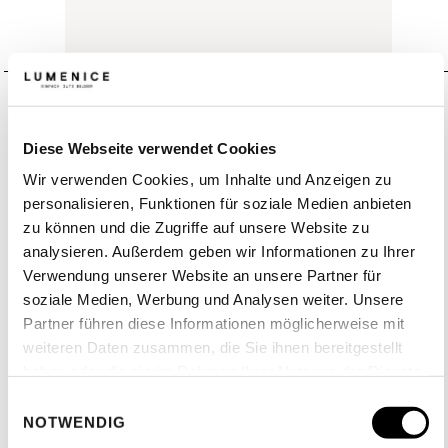
Schmuckfotografie mit
Diese Webseite verwendet Cookies
Wir verwenden Cookies, um Inhalte und Anzeigen zu
Liebe zum Detail und
personalisieren, Funktionen für soziale Medien anbieten
zu können und die Zugriffe auf unsere Website zu
Gespür für Ästhetik
analysieren. Außerdem geben wir Informationen zu Ihrer
Verwendung unserer Website an unsere Partner für
Schmuckfotografie stellt höchste Anforderungen an
soziale Medien, Werbung und Analysen weiter. Unsere
Licht, Technik und Retusche. Jedes kleinste Detail
Partner führen diese Informationen möglicherweise mit
weiteren Daten zusammen, die Sie ihnen bereitgestellt
muss stimmen – von der perfekten Spiegelung bis
haben oder die sie im Rahmen Ihrer Nutzung der Dienste
zum makellosen Finish. Unser erfahrenes Team bei
gesammelt haben.
Einwilligungsauswahl
Lumenice arbeitet mit modernster Aufnahmetechnik,
NOTWENDIG
spezialisierter Lichtführung und professioneller